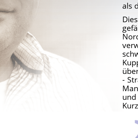
als 
Die
gef
Nord
ver
sch
Kup
über
- St
Man
und 
Kurz