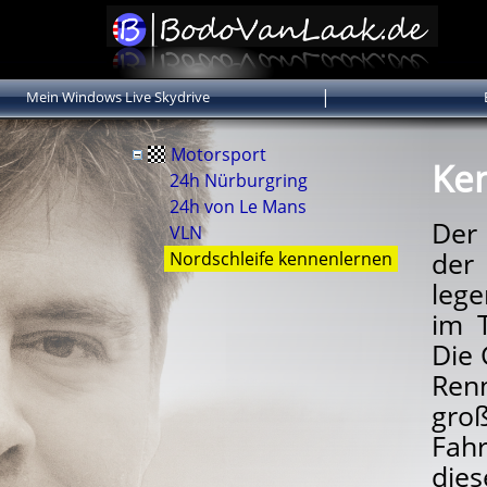
|
Mein Windows Live Skydrive
Motorsport
Ken
24h Nürburgring
24h von Le Mans
Der 
VLN
der
Nordschleife kennenlernen
lege
im 
Die 
Ren
gro
Fahr
dies