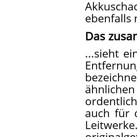
Akkusch
ebenfalls
Das zusa
...sieht 
Entfernun
bezeichn
ähnlichen 
ordentlich
auch für 
Leitwerk
originalg