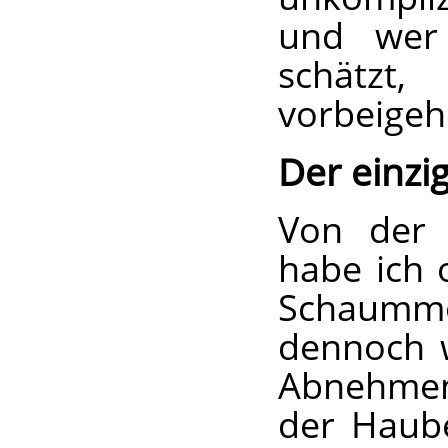
und wer 
schätzt,
vorbeigeh
Der einzi
Von der 
habe ich o
Schaummod
dennoch w
Abnehmen
der Haube