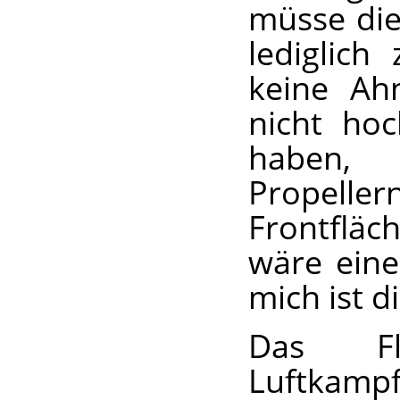
müsse die
lediglich
keine Ahn
nicht ho
haben, 
Propelle
Frontfläc
wäre eine
mich ist d
Das Fl
Luftkam