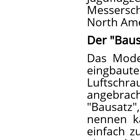
Messersch
North Ame
Der "Baus
Das Mode
eingbaut
Luftschra
angebrac
"Bausatz
nennen ka
einfach 