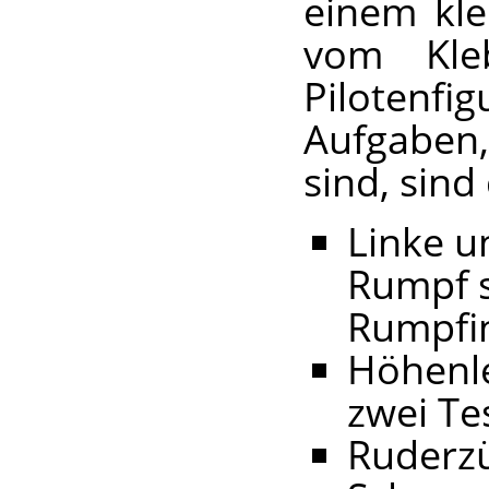
einem kle
vom Kleb
Pilotenfi
Aufgaben,
sind, sind
Linke u
Rumpf s
Rumpfi
Höhenle
zwei Te
Ruderzü