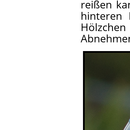
reißen ka
hinteren 
Hölzche
Abnehmen 