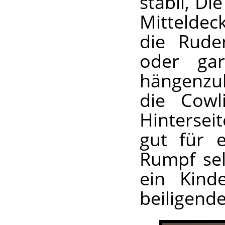
stabil, Di
Mitteldec
die Rude
oder ga
hängenzu
die Cowl
Hintersei
gut für e
Rumpf sel
ein Kind
beiligende