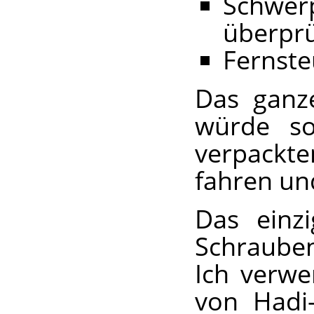
Schwerp
überprü
Fernste
Das ganze
würde s
verpackt
fahren und
Das einz
Schraubend
Ich verwe
von Hadi