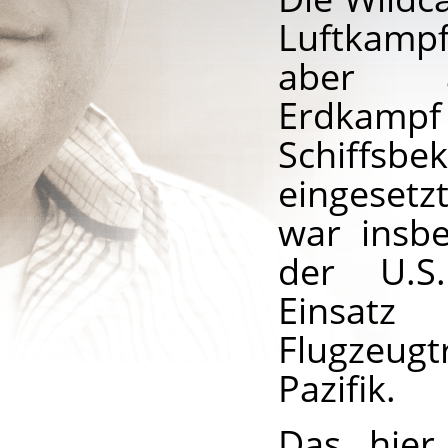
Luftkamp
aber 
Erdkampf
Schiffsbe
eingeset
war insb
der U.S
Eins
Flugzeug
Pazifik.
Das hier 