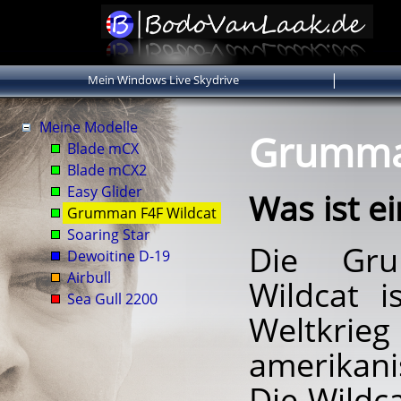
|
Mein Windows Live Skydrive
Meine Modelle
Grumma
Blade mCX
Blade mCX2
Easy Glider
Was ist e
Grumman F4F Wildcat
Soaring Star
Die Gr
Dewoitine D-19
Airbull
Wildcat i
Sea Gull 2200
Weltkrieg
amerikani
Die Wildc