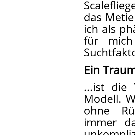
Scaleflie
das Metie
ich als p
für mich
Suchtfakt
Ein Traum
...ist di
Modell. W
ohne Rüs
immer da
unkompli