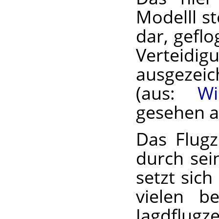
Modelll st
dar, gefl
Verteidig
ausgezeic
(aus:
Wi
gesehen a
Das Flugz
durch sei
setzt sic
vielen be
Jagdflug