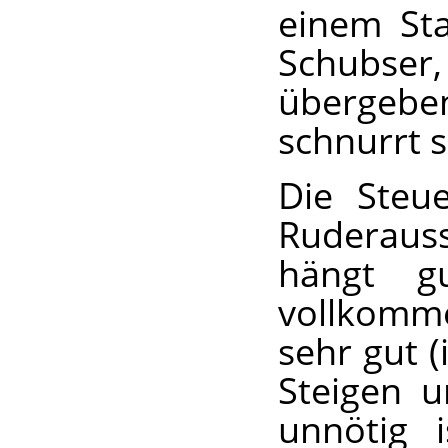
einem Sta
Schubser
übergeben
schnurrt 
Die Steu
Ruderauss
hängt g
vollkomme
sehr gut 
Steigen 
unnötig 