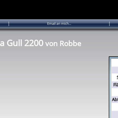
|
|
Email an mich...
a Gull 2200
von Robbe
Fl
Ab