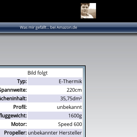
Was mir gefällt... bei Amazon.de
Bild folgt
Typ:
E-Thermik
Spannweite:
220cm
ächeninhalt:
35,75dm²
Profil:
unbekannt
fluggewicht:
1600g
Motor:
Speed 600
Propeller:
unbekannter Hersteller