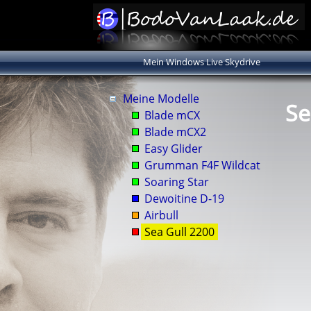
Mein Windows Live Skydrive
Meine Modelle
Se
Blade mCX
Blade mCX2
Easy Glider
Grumman F4F Wildcat
Soaring Star
Dewoitine D-19
Airbull
Sea Gull 2200