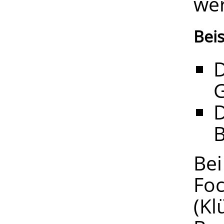
we
Beis
D
G
D
B
Bei
Foc
(Kl