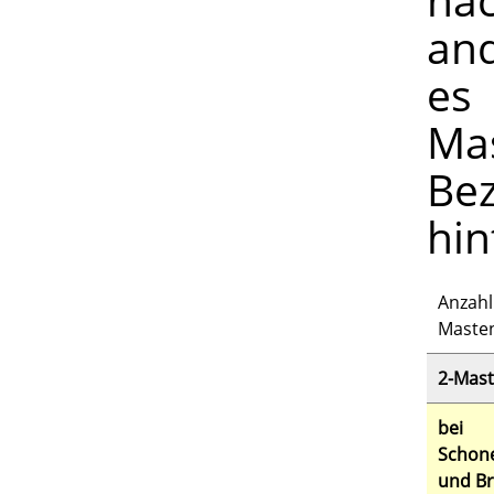
and
es
Ma
Be
hin
Anzahl
Maste
2-Mast
bei
Schon
und Br