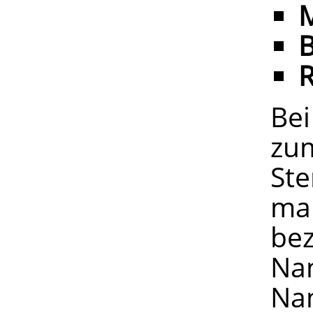
R
Bei
zum
St
ma
be
Na
Na