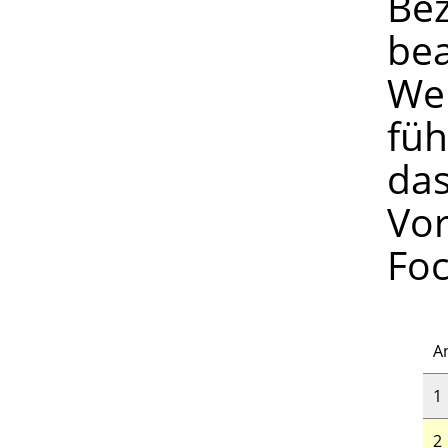
Bez
bea
Wen
füh
das
Vor
Foc
A
1
2