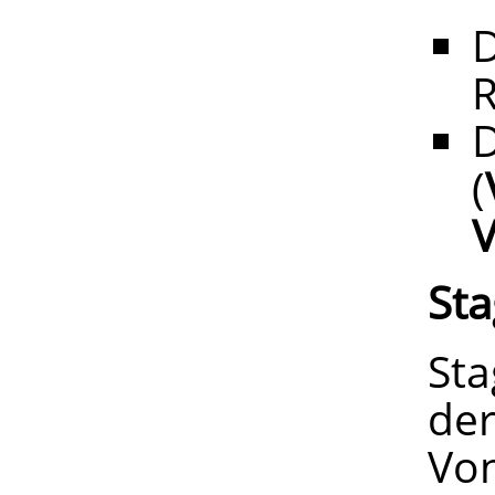
D
R
(
V
St
St
der
Von