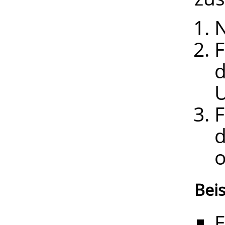
F
d
U
F
d
o
Beis
E