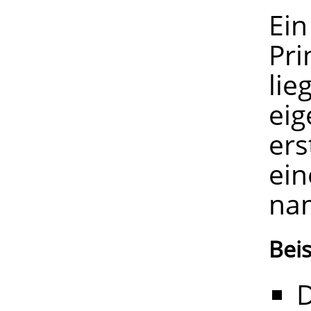
Ein
Pr
li
ei
er
ei
na
Beis