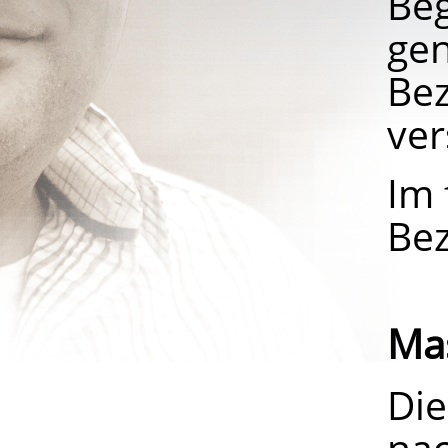
Be
gen
Be
ver
Im 
Be
Ma
Di
nac