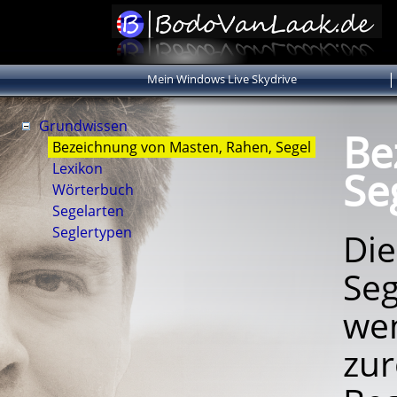
|
Mein Windows Live Skydrive
Grundwissen
Be
Bezeichnung von Masten, Rahen, Segel
Lexikon
Se
Wörterbuch
Segelarten
Seglertypen
Di
Seg
we
zu