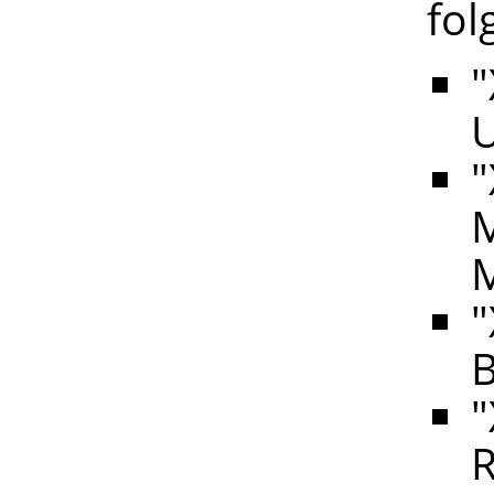
fol
"
U
"
M
M
"
"
R