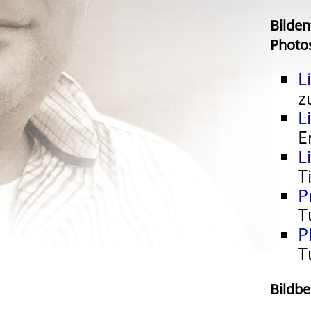
Bilden
Photo
L
z
L
E
L
T
P
T
P
T
Bildb