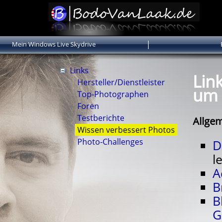
|
Mein Windows Live Skydrive
Links
Lin
Hersteller/Dienstleister
um 
Top-Photographen
Foren
Testberichte
Allge
Wissen verbessert Photos
Photo-Challenges
D
l
A
B
B
G