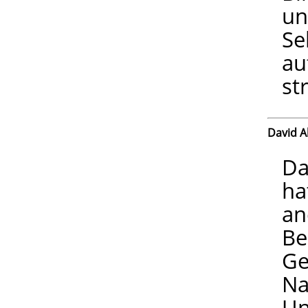
un
Se
au
st
David A
Da
ha
an
Be
Ge
Na
Un