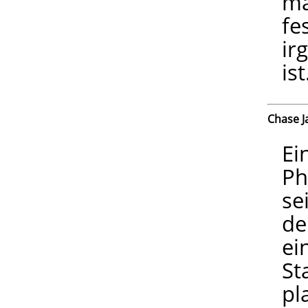
ma
fe
ir
ist
Chase J
Ein
Ph
se
de
ei
St
pl