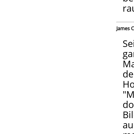
ra
James C
Se
ga
Ma
de
Ho
"M
do
Bi
au