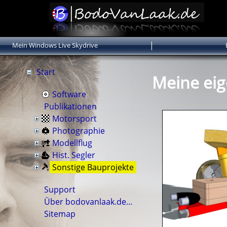
|
Mein Windows Live Skydrive
Start
Meine eig
Software
Publikationen
Motorsport
Photographie
Modellflug
Hist. Segler
Sonstige Bauprojekte
Support
Über bodovanlaak.de...
Sitemap